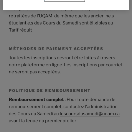
*Les personnes étudiantes, diplômées, employées et
retraitées de l’UQAM, de même que les ancien.ne.s
étudiant.e.s des Cours du Samedi sont éligibles au
Tarif réduit
MÉTHODES DE PAIEMENT ACCEPTÉES
Toutes les inscriptions devront être faites à travers
notre plateforme en ligne. Les inscriptions par courriel
ne seront pas acceptées.
POLITIQUE DE REMBOURSEMENT
Remboursement complet
: Pour toute demande de
remboursement complet, contactez l’administration
des Cours du Samedi au
lescoursdusamedi@uqam.ca
avant la tenue du premier atelier.