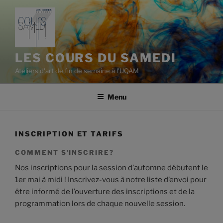
Aller
au
contenu
principal
LES COURS DU SAMEDI
Ateliers d'art de fin de semaine à l'UQAM
Menu
INSCRIPTION ET TARIFS
COMMENT S’INSCRIRE?
Nos inscriptions pour la session d’automne débutent le
1er mai à midi ! Inscrivez-vous à notre liste d’envoi pour
être informé de l’ouverture des inscriptions et de la
programmation lors de chaque nouvelle session.