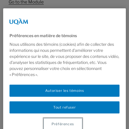
Go to the Module
COMMENT PAYER?
Le paiement se fait en ligne! Les paiements au premier
cours ne seront plus acceptés.
Préférences en matière de témoins
Nous utilisons des témoins (cookies) afin de collecter des
TARIFS ET INCLUSIONS
informations qui nous permettent d’améliorer votre
expérience sur le site, de vous proposer des contenus vidéo,
Les sessions comptent 10 ateliers et se terminent par
d’analyser les statistiques de fréquentation, etc. Vous
un vernissage festif réunissant toutes les personnes
pouvez personnaliser votre choix en sélectionnant
étudiantes inscrites!
« Préférences ».
Tarif régulier
: 320
$ +tx
Autoriser les témoins
Tarif réduit* : Rabais de 20$ (Code promo:
TARIFREDUIT)
Tout refuser
Promotion journée complète :
Rabais de 30$
par
Préférences
cours
(
Code promo 2ECOURS
)