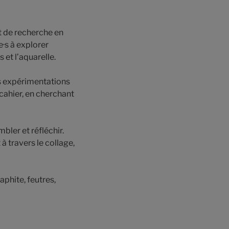
 de recherche en
e·s à explorer
 et l’aquarelle.
es expérimentations
 cahier, en cherchant
bler et réfléchir.
 travers le collage,
phite, feutres,