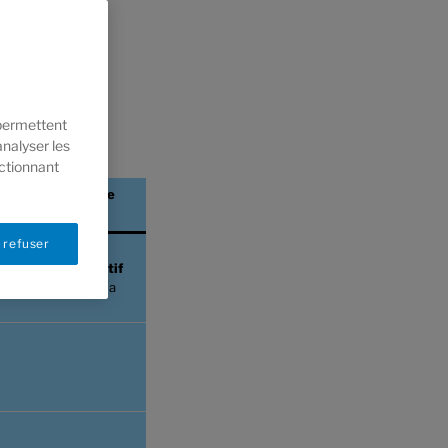
di !
a session de
de cours !
 permettent
analyser les
ectionnant
Lundi soirée
18h-21h
 refuser
Collage créatif
Liliana Rocha