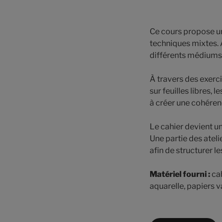
Ce cours propose u
techniques mixtes. À
différents médiums te
À travers des exerci
sur feuilles libres,
à créer une cohérenc
Le cahier devient un
Une partie des atel
afin de structurer l
Matériel fourni :
cah
aquarelle, papiers v