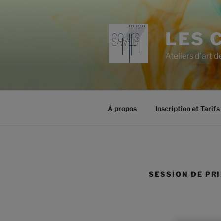
Aller
au
contenu
LES 
principal
Ateliers d'art 
À propos
Inscription et Tarifs
SESSION DE PR