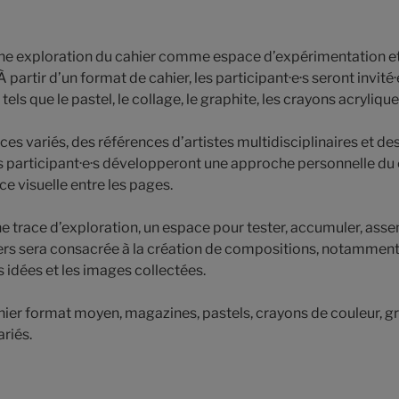
ne exploration du cahier comme espace d’expérimentation et
 partir d’un format de cahier, les participant·e·s seront invité·
ls que le pastel, le collage, le graphite, les crayons acryliques
ces variés, des références d’artistes multidisciplinaires et d
 les participant·e·s développeront une approche personnelle du
e visuelle entre les pages.
e trace d’exploration, un espace pour tester, accumuler, assem
iers sera consacrée à la création de compositions, notamment à
es idées et les images collectées.
ier format moyen, magazines, pastels, crayons de couleur, gra
ariés.