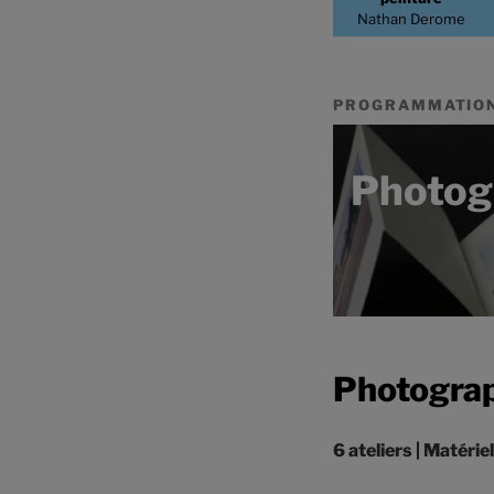
Nathan Derome
PROGRAMMATION
Photogr
Photograp
6 ateliers | Matérie