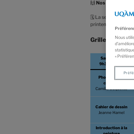
🙌
Nos inscriptions
🗓️ La session de pr
printemps des cours
Préférenc
Nous utili
Grille Horaire
d’améliore
statistiqu
« Préféren
Samedi AM
9h30-12h30
Préfé
Photographie
créative
Camille Duquette
Cahier de dessin
Jeanne Hamel
Introduction à la
peinture