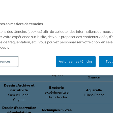
 pour la session de printemps 2026 débutent le 11 avril à mi
intemps se déroulera du samedi 9 mai au lundi 15 juin 2026. L
 du samedi est à formule réduite avec seulement 6 semaines 
es en matière de témoins
sons des témoins (cookies) afin de collecter des informations qui nous
 de la programmation
r votre expérience sur le site, de vous proposer des contenus vidéo, d’
es de fréquentation, etc. Vous pouvez personnaliser votre choix en sél
ces ».
Dimanche PM
Samedi PM
Dimanche AM
14h-17h
9h30-12h30
14h-17h
rences
Autoriser les témoins
Tout
Introduction à la
Crayon de couleur
Cyanotype
sculpture
Samuel Lebel-
Camille Duquette
Samuel Lebel-
Gagnon
Gagnon
Dessin : Archive et
Broderie
narrativité
Aquarelle
expérimentale
Samuel Lebel-
Liliana Rocha
Liliana Rocha
Gagnon
Dessin d’observation
Techniques mixtes
déambulatoire